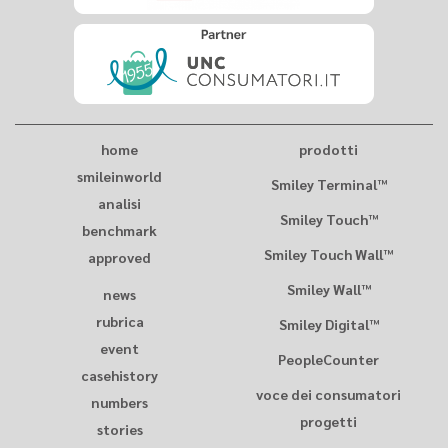
home
prodotti
smileinworld
Smiley Terminal™
analisi
Smiley Touch™
benchmark
Smiley Touch Wall™
approved
Smiley Wall™
news
rubrica
Smiley Digital™
event
PeopleCounter
casehistory
voce dei consumatori
numbers
progetti
stories