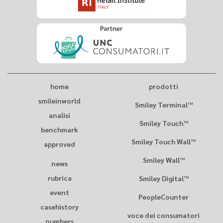
home
prodotti
smileinworld
Smiley Terminal™
analisi
Smiley Touch™
benchmark
Smiley Touch Wall™
approved
Smiley Wall™
news
rubrica
Smiley Digital™
event
PeopleCounter
casehistory
voce dei consumatori
numbers