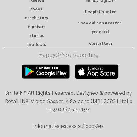
Smiley Digital™
event
PeopleCounter
casehistory
voce dei consumatori
numbers
progetti
stories
contattaci
products
HappyOrNot Reporting
Scarica
Scarica
l’app
l’app
Reporting
Reporting
da
dall’Apple
SmileIN® All Rights Reserved. Designed & powered by
Google
Store.
Retail IN®, Via de Gasperi 4 Seregno (MB) 20831 Italia
Play
+39 0362 933197
Store.
Informativa estesa sui cookies