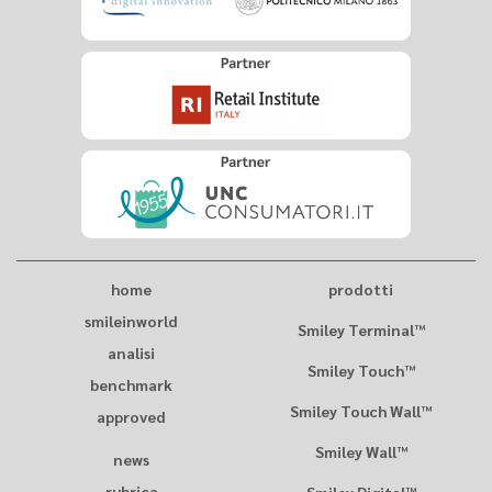
home
prodotti
smileinworld
Smiley Terminal™
analisi
Smiley Touch™
benchmark
Smiley Touch Wall™
approved
Smiley Wall™
news
rubrica